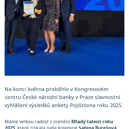
Na konci května proběhlo v Kongresovém
centru České národní banky v Praze slavnostní
vyhlášení výsledků ankety Pojišťovna roku 2025.
Máme velkou radost z ocenění
Mladý talent roku
2025
, které získala naše kolegyně
Sabina Burešová
.