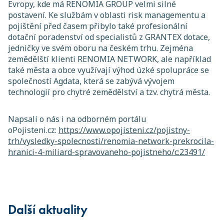
Evropy, kde má RENOMIA GROUP velmi silné
postavení. Ke službám v oblasti risk managementu a
pojištění před časem přibylo také profesionální
dotační poradenství od specialistů z GRANTEX dotace,
jedničky ve svém oboru na českém trhu. Zejména
zemědělští klienti RENOMIA NETWORK, ale například
také města a obce využívají výhod úzké spolupráce se
společností Agdata, která se zabývá vývojem
technologií pro chytré zemědělství a tzv. chytrá města.
Napsali o nás i na odborném portálu
oPojisteni.cz:
https://www.opojisteni.cz/pojistny-
trh/vysledky-spolecnosti/renomia-network-prekrocila-
hranici-4-miliard-spravovaneho-pojistneho/c:23491/
Další aktuality