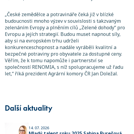
„České zemědělce a potravináře čeká již v blízké
budoucnosti mnoho výzev v souvislosti s takzvaným
zelenáním Evropy a plněním cílů „Zelené dohody“ pro
Evropu a jejích strategií. Budou muset napnout síly,
aby si na evropském trhu udrželi
konkurenceschopnost a nadále vyráběli kvalitní a
bezpečné potraviny pro obyvatele za dostupné ceny.
Věřím, že k tomu napomůže i partnerství se
společností RENOMIA, s níž spolupracujeme už řadu
let,“ říká prezident Agrární komory ČR Jan Doležal.
Další aktuality
14. 07. 2026
Mladý talent roku 2025 Sabina Burešová