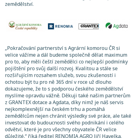
zemědělství.
„Pokračování partnerství s Agrární komorou ČR si
velice vážíme a dál budeme společně dělat maximum
pro to, aby měli čeští zemědělci co nejlepší podmínky
pojištění pro svůj další rozvoj. Kvalitou a stále se
rozšiřujícím rozsahem služeb, svou zkušeností i
ochotou být tu pro ně 365 dní v roce už dlouho
dokazujeme, že to s podporou českého zemědělství
myslíme opravdu vážně. Děkuji také našim partnerům
z GRANTEX dotace a Agdata, díky nimž je náš servis
nejkomplexnější na českém trhu a pomáhá
zemědělcům nejen chránit výsledky své práce, ale také
investovat do budoucnosti svého podnikání i celého
odvětví, které je pro všechny obyvatele ČR velice
důležité,“ říká ředitel RENOMIA AGRO Jiří Havelka.