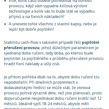
Víte, kolik času budete potřebovat na obnovu
provozu, když vám vypadne klíčová výrobní
technologie a kolik vás to bude stát ve výpadku
příjmů a na fixních nákladech?
A unesete tohle všechno z vlastní kapsy, nebo je
lepší být dobře pojištěn?
Stabilitu cash-flow v takovém případě řeší
pojištění
přerušení provozu
, jehož důležitým parametrem je
sjednaná doba ručení, tedy doba, po kterou bude
pojistitel za pojištěného v průběhu přerušení provozu
hradit fixní náklady a ušlý zisk.
Je přitom potřeba dbát na to, abyste dobu ručení tzv.
nepodstřelili. Při dnešních problémech s
dodavatelskými řetězci se může stát, že obnova
provozu potrvá výrazně déle, než jste plánovali, proto
doporučujeme nesjednávat dobu ručení kratší než 12
měsíců. Ideálně spíš 18-24 měsíců, abyste měli